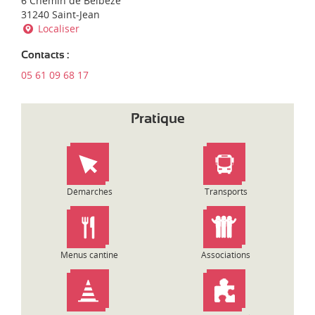
6 Chemin de Belbèze
d
'
31240 Saint-Jean
i
e
Localiser
-
n
P
t
y
Contacts :
r
r
05 61 09 68 17
e
é
p
n
r
é
Pratique
i
e
s
s
e
:
Démarches
Transports
Menus cantine
Associations