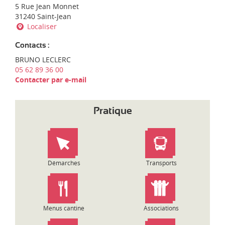
d
d
5 Rue Jean Monnet
i
'
31240 Saint-Jean
-
e
Localiser
P
n
y
t
Contacts :
r
r
BRUNO LECLERC
é
e
05 62 89 36 00
n
p
Contacter par e-mail
é
r
e
i
s
s
Pratique
e
:
Démarches
Transports
Menus cantine
Associations