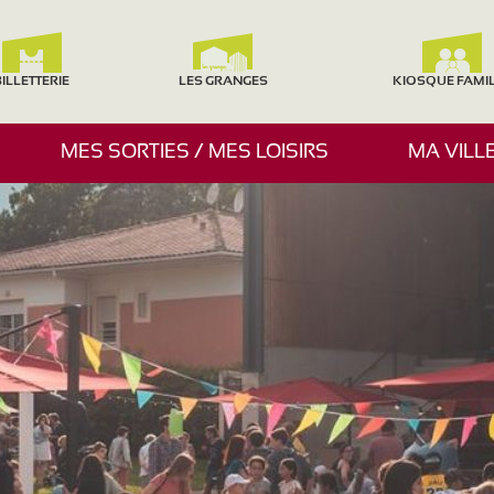
ILLETTERIE
LES GRANGES
KIOSQUE FAMI
A
MES SORTIES / MES LOISIRS
MA VILL
F
F
I
C
H
E
R
/
M
A
S
Q
U
E
R
L
E