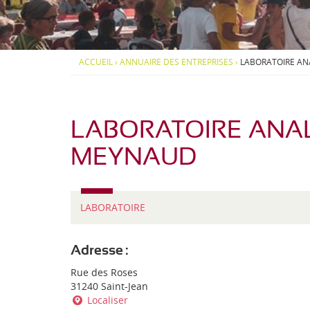
d
S
S
i
-
O
O
-
U
U
P
S
S
J
y
-
-
ACCUEIL
›
ANNUAIRE DES ENTREPRISES
›
LABORATOIRE AN
r
M
M
e
é
E
E
n
N
N
a
U
U
é
e
LABORATOIRE ANAL
n
s
MEYNAUD
T
LABORATOIRE
y
p
e
Adresse :
d
Rue des Roses
'
31240 Saint-Jean
e
Localiser
n