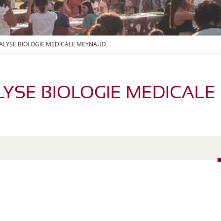
S
O
U
S
-
ALYSE BIOLOGIE MEDICALE MEYNAUD
M
E
N
U
YSE BIOLOGIE MEDICALE