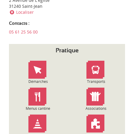
2 Avenue de L'église
d
'
31240 Saint-Jean
i
e
Localiser
-
n
P
t
y
Contacts :
r
r
05 61 25 56 00
e
é
p
n
r
é
Pratique
i
e
s
s
e
:
Démarches
Transports
Menus cantine
Associations