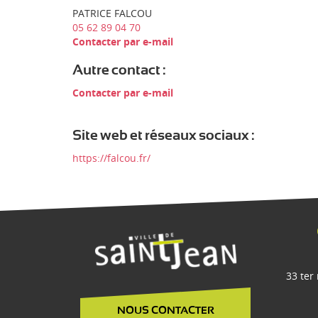
e
PATRICE FALCOU
p
05 62 89 04 70
r
Contacter par e-mail
i
s
Autre contact :
e
Contacter par e-mail
:
Site web et réseaux sociaux :
https://falcou.fr/
33 ter
NOUS CONTACTER