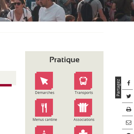
S
O
U
S
-
M
E
N
U
Pratique
Partagez
Démarches
Transports
Menus cantine
Associations
C