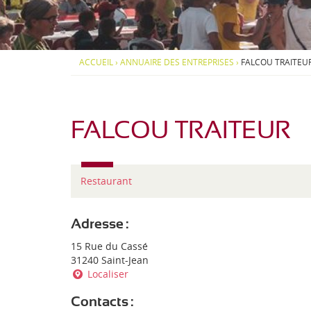
d
S
S
i
-
O
O
-
U
U
P
S
S
J
y
-
-
ACCUEIL
›
ANNUAIRE DES ENTREPRISES
›
FALCOU TRAITEU
r
M
M
e
é
E
E
n
N
N
a
U
U
é
e
FALCOU TRAITEUR
n
s
T
Restaurant
y
p
e
Adresse :
d
15 Rue du Cassé
'
31240 Saint-Jean
e
Localiser
n
t
Contacts :
r