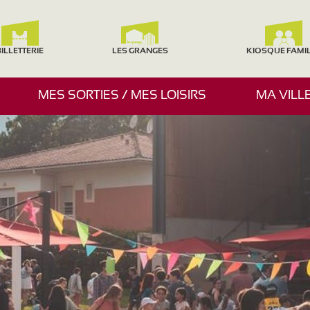
ILLETTERIE
LES GRANGES
KIOSQUE FAMI
A
MES SORTIES / MES LOISIRS
MA VILL
F
F
I
C
H
E
R
/
M
A
S
Q
U
E
R
L
E