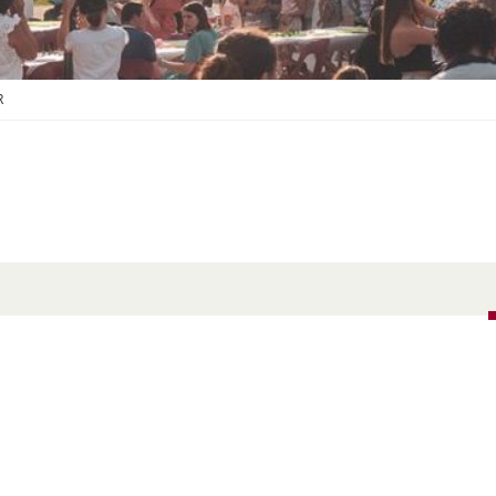
S
O
U
S
-
R
M
E
N
U