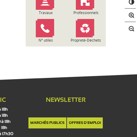
o
n
Travaux
Professionnels
t
r
a
s
t
N° utiles
Propreté-Déchets
e
IC
NEWSLETTER
à 18h
à 18h
 à 18h
MARCHÉS PUBLICS
OFFRES D'EMPLOI
 18h
 à 17h30