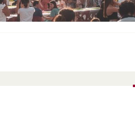
S
O
U
S
-
M
E
N
U