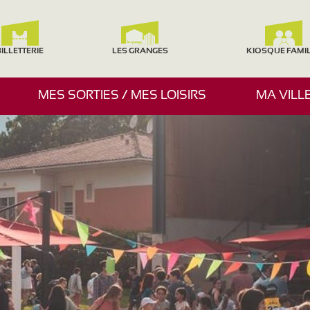
ILLETTERIE
LES GRANGES
KIOSQUE FAMI
A
MES SORTIES / MES LOISIRS
MA VILL
F
F
I
C
H
E
R
/
M
A
S
Q
U
E
R
L
E