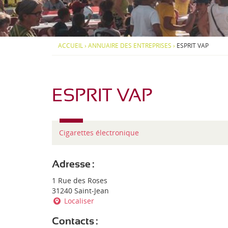
d
S
S
i
-
O
O
-
U
U
P
S
S
J
y
-
-
ACCUEIL
›
ANNUAIRE DES ENTREPRISES
›
ESPRIT VAP
r
M
M
e
é
E
E
n
N
N
a
U
U
é
e
ESPRIT VAP
n
s
T
Cigarettes électronique
y
p
e
Adresse :
d
1 Rue des Roses
'
31240 Saint-Jean
e
Localiser
n
t
Contacts :
r