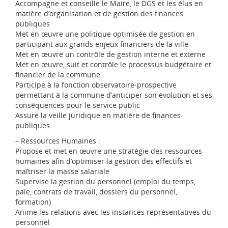
d
Accompagne et conseille le Maire, le DGS et les élus en
i
matière d’organisation et de gestion des finances
-
publiques
P
Met en œuvre une politique optimisée de gestion en
y
participant aux grands enjeux financiers de la ville
r
Met en œuvre un contrôle de gestion interne et externe
é
Met en œuvre, suit et contrôle le processus budgétaire et
n
financier de la commune
é
Participe à la fonction observatoire-prospective
e
permettant à la commune d’anticiper son évolution et ses
s
conséquences pour le service public
Assure la veille juridique en matière de finances
publiques
– Ressources Humaines :
Propose et met en œuvre une stratégie des ressources
humaines afin d’optimiser la gestion des effectifs et
maîtriser la masse salariale
Supervise la gestion du personnel (emploi du temps,
paie, contrats de travail, dossiers du personnel,
formation)
Anime les relations avec les instances représentatives du
personnel