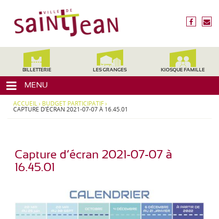
3
V
1
i
f
n
2
l
a
o
4
c
u
l
0
e
s
,
e
b
é
H
d
o
c
BILLETTERIE
LES GRANGES
KIOSQUE FAMILLE
a
o
r
e
u
MENU
k
i
t
S
r
e
ACCUEIL
›
BUDGET PARTICIPATIF
›
a
e
CAPTURE D’ÉCRAN 2021-07-07 À 16.45.01
-
i
G
a
n
r
t
o
Capture d’écran 2021-07-07 à
-
n
16.45.01
J
n
e
e
,
a
M
n
i