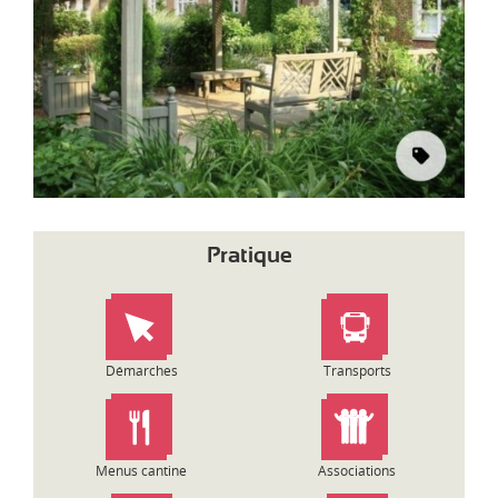
d
i
-
P
y
r
é
n
é
e
s
Pratique
Démarches
Transports
Menus cantine
Associations