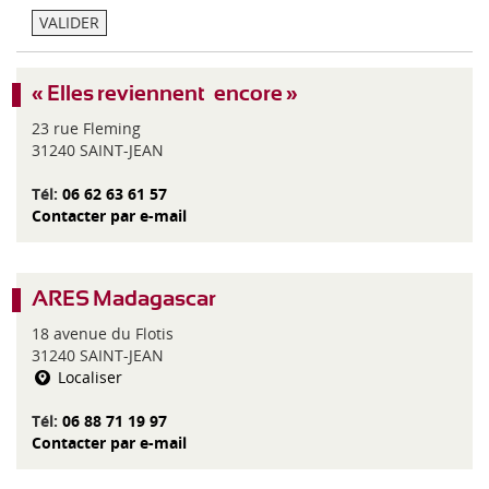
d
é
VALIDER
i
g
-
o
P
r
y
« Elles reviennent…encore »
i
r
e
23 rue Fleming
é
31240 SAINT-JEAN
n
é
Tél:
06 62 63 61 57
e
Contacter par e-mail
s
ARES Madagascar
18 avenue du Flotis
31240 SAINT-JEAN
Localiser
Tél:
06 88 71 19 97
Contacter par e-mail