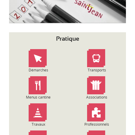
d
i
-
P
y
r
é
Pratique
n
é
e
s
Démarches
Transports
Menus cantine
Associations
Travaux
Professionnels