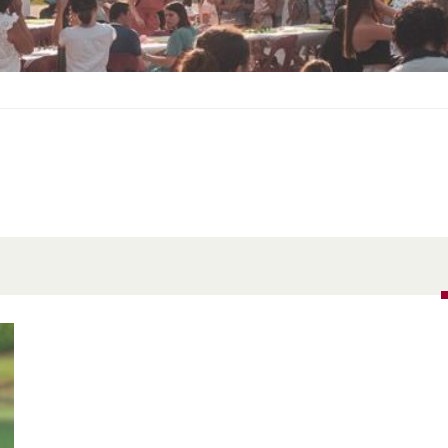
S
O
U
S
-
M
E
N
U