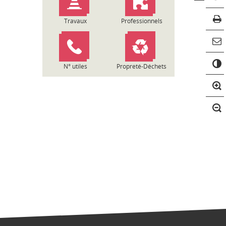
Travaux
Professionnels
C
o
N° utiles
Propreté-Déchets
n
t
r
a
s
t
e