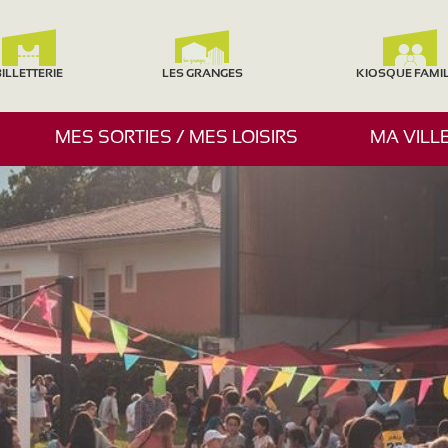
ILLETTERIE
LES GRANGES
KIOSQUE FAMI
A
MES SORTIES / MES LOISIRS
MA VILL
F
F
I
C
H
E
R
/
M
A
S
Q
U
E
R
L
E