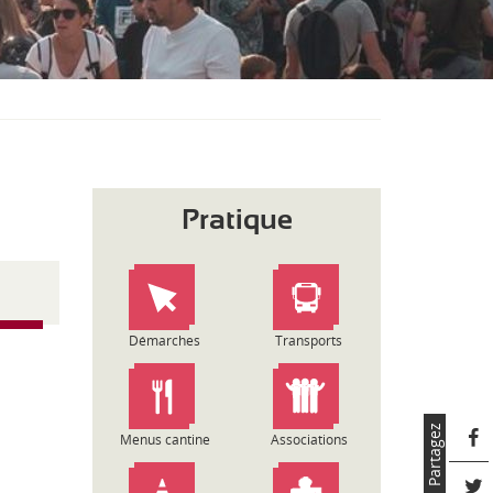
S
O
U
S
-
M
E
N
U
Pratique
Démarches
Transports
Partagez
Menus cantine
Associations