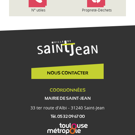
e
N° utiles
Propreté-Déchets
NOUS CONTACTER
COORDONNÉES
MAIRIE DE SAINT-JEAN
33 ter route d'Albi - 31240 Saint-Jean
Tél. 05 32 09 67 00