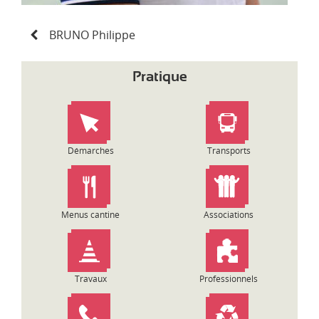
N
BRUNO Philippe
a
v
i
Pratique
g
a
t
i
o
Démarches
Transports
n
d
e
l
Menus cantine
Associations
’
a
r
t
Travaux
Professionnels
i
c
l