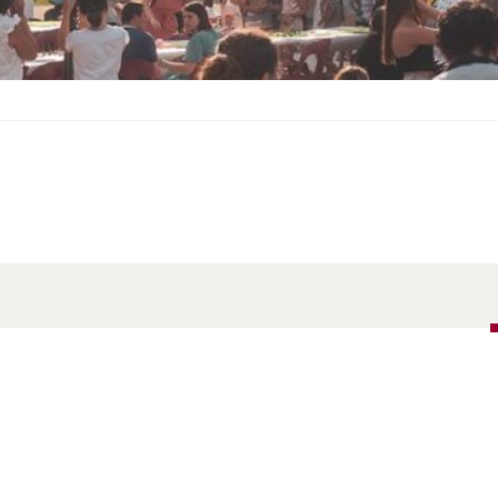
S
O
U
S
-
M
E
N
U