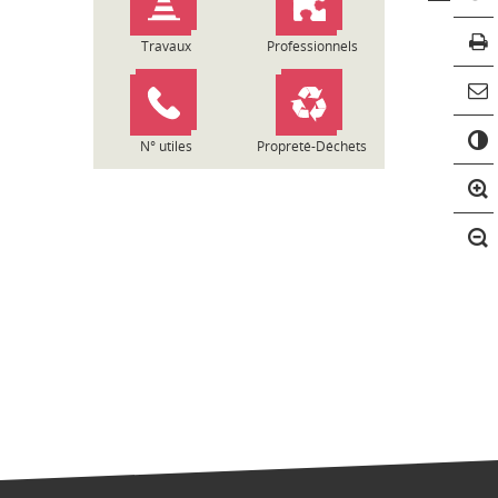
Travaux
Professionnels
C
o
N° utiles
Propreté-Déchets
n
t
r
a
s
t
e