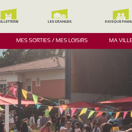
ILLETTERIE
LES GRANGES
KIOSQUE FAMI
A
MES SORTIES / MES LOISIRS
MA VILL
F
F
I
C
H
E
R
/
M
A
S
Q
U
E
R
L
E