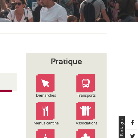
S
O
U
S
-
M
E
N
U
Pratique
Démarches
Transports
Partagez
Menus cantine
Associations