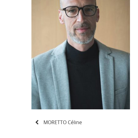
N
MORETTO Céline
a
v