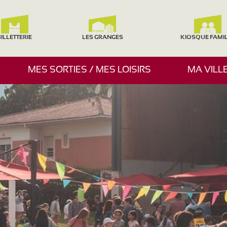
ILLETTERIE
LES GRANGES
KIOSQUE FAMI
A
MES SORTIES / MES LOISIRS
MA VILL
F
F
I
C
H
E
R
/
M
A
S
Q
U
E
R
L
E