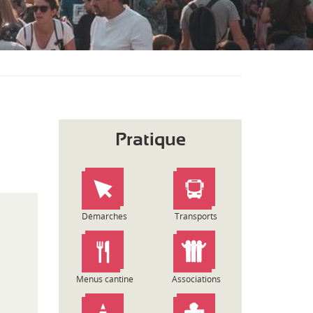
S
O
U
S
-
M
E
N
U
Pratique
Démarches
Transports
Menus cantine
Associations