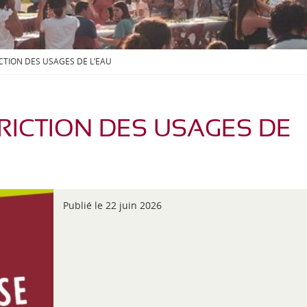
S
O
U
S
-
ICTION DES USAGES DE L’EAU
M
E
N
U
RICTION DES USAGES DE
Publié le 22 juin 2026