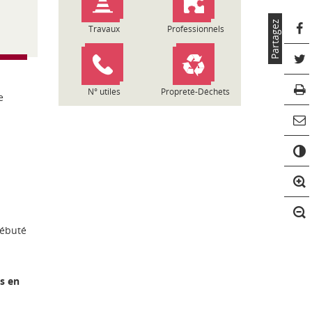
Partagez
Travaux
Professionnels
N° utiles
Propreté-Déchets
e
C
o
n
t
r
a
s
débuté
t
e
s en