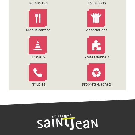
n
Démarches
Transports
d
e
l
’
Menus cantine
Associations
a
r
t
i
Travaux
Professionnels
c
l
e
N° utiles
Propreté-Déchets