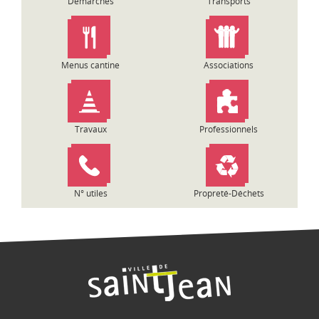
Démarches
Transports
n
d
e
l
Menus cantine
Associations
’
a
r
t
Travaux
Professionnels
i
c
l
e
N° utiles
Propreté-Déchets