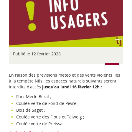
d
i
-
P
y
r
é
n
é
e
Publié le 12 février 2026
s
En raison des prévisions météo et des vents violents liés
à la tempête Nils, les espaces naturels suivants seront
interdits d’accès
jusqu’au lundi 16 février 12h :
Parc Merle Beral ;
Coulée verte de Fond de Peyre ;
Bois de Saget ;
Coulée verte des Flotis et Talweig ;
Coulée verte de Preissac.