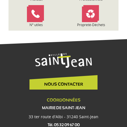
l
e
N° utiles
Propreté-Déchets
NOUS CONTACTER
COORDONNÉES
MAIRIE DE SAINT-JEAN
33 ter route d'Albi - 31240 Saint-Jean
Tél. 05 32 09 67 00