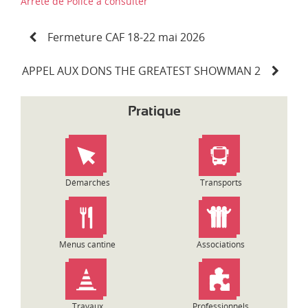
Arrêté de Police à consulter
N
Fermeture CAF 18-22 mai 2026
a
v
i
APPEL AUX DONS THE GREATEST SHOWMAN 2
g
a
Pratique
t
i
o
n
d
Démarches
Transports
e
l
’
a
Menus cantine
Associations
r
t
i
c
Travaux
Professionnels