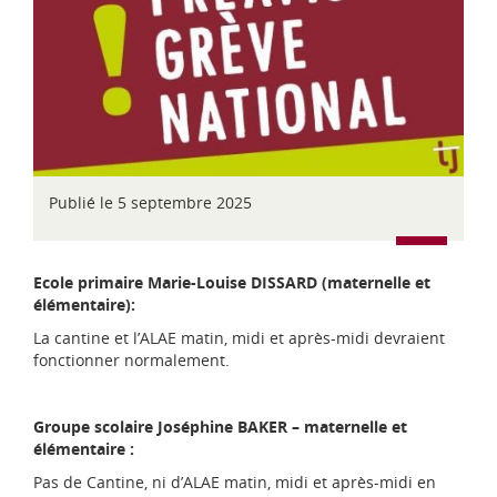
d
i
-
P
y
r
é
n
é
e
Publié le 5 septembre 2025
s
Ecole primaire Marie-Louise DISSARD (maternelle et
élémentaire):
La cantine et l’ALAE matin, midi et après-midi devraient
fonctionner normalement.
Groupe scolaire Joséphine BAKER – maternelle et
élémentaire :
Pas de Cantine, ni d’ALAE matin, midi et après-midi en