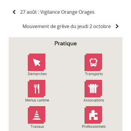
N
27 août : Vigilance Orange Orages
a
v
i
Mouvement de grève du jeudi 2 octobre
g
a
Pratique
t
i
o
n
d
Démarches
Transports
e
l
’
a
Menus cantine
Associations
r
t
i
c
Travaux
Professionnels
l