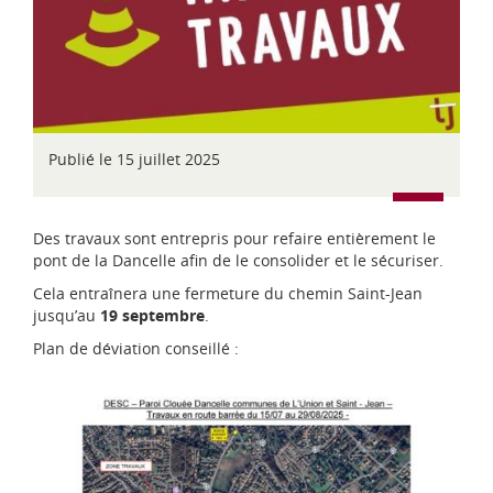
d
i
-
P
y
r
é
n
Publié le 15 juillet 2025
é
e
s
Des travaux sont entrepris pour refaire entièrement le
pont de la Dancelle afin de le consolider et le sécuriser.
Cela entraînera une fermeture du chemin Saint-Jean
jusqu’au
19 septembre
.
Plan de déviation conseillé :