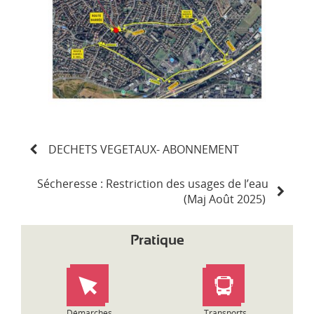
N
DECHETS VEGETAUX- ABONNEMENT
a
v
i
Sécheresse : Restriction des usages de l’eau
g
(Maj Août 2025)
a
t
Pratique
i
o
n
d
e
Démarches
Transports