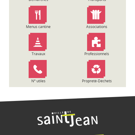
l
’
a
r
Menus cantine
Associations
t
i
c
l
Travaux
Professionnels
e
N° utiles
Propreté-Déchets