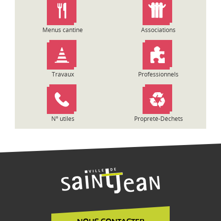
’
a
r
Menus cantine
Associations
t
i
c
l
Travaux
Professionnels
e
N° utiles
Propreté-Déchets