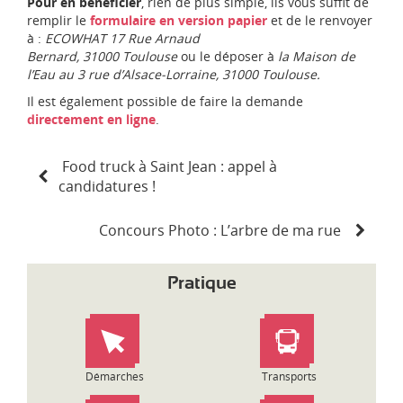
Pour en bénéficier
, rien de plus simple, ils vous suffit de
remplir le
formulaire en version papier
et de le renvoyer
à :
ECOWHAT 17 Rue Arnaud
Bernard, 31000 Toulouse
ou le déposer à
la Maison de
l’Eau au 3 rue d’Alsace-Lorraine, 31000 Toulouse.
Il est également possible de faire la demande
directement en ligne
.
N
Food truck à Saint Jean : appel à
a
candidatures !
v
i
g
Concours Photo : L’arbre de ma rue
a
t
Pratique
i
o
n
d
e
Démarches
Transports
l