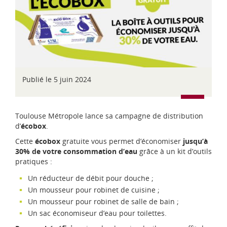
d
i
-
P
y
r
é
n
Publié le 5 juin 2024
é
e
s
Toulouse Métropole lance sa campagne de distribution
d’
écobox
.
Cette
écobox
gratuite vous permet d’économiser
jusqu’à
30% de votre consommation d’eau
grâce à un kit d’outils
pratiques :
Un réducteur de débit pour douche ;
Un mousseur pour robinet de cuisine ;
Un mousseur pour robinet de salle de bain ;
Un sac économiseur d’eau pour toilettes.